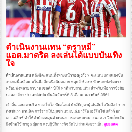
ดำเนินงานแทน “ตราหมี”
แอต.มาดริด ลงเล่นได้แบบบันเทิง
ใจ
ดำเนินงานแทน
หลังมีคะแนนทิ้งห่างหน้ารองฝูงถึง 7 คะแนน แถมแข่งขัน
จบเกมนี้เหลือเกมในมืออีกหนึ่งนัดหมาย หลุยส์ ซัวเรซ หัวหอกฟอร์มแรง
พร้อมพังทลายตาข่าย เซลต้า บีโก้ พาทีมรับสามแต้ม สำหรับเพื่อการชิงชัย
บอลลาลีกา ประเทศสเปน คืนวันจันทร์ที่ 8 เดือนกุมภาพันธ์ 2564
เจ้าถิ่น แอต.มาดริด ของ โชโล่ ซิเมโอเน่ ยังมีปัญหาผู้เล่นติดโควิดถึง 4 ราย
ดังเช่นว่า ยานนิค การ์ราสโก้,มุสซ่า เดมเบเล่,มาริโอ เอร์โมโซ่ แล้วก็ ยก
เอา เฟลิกซ์ ทำให้จำต้องหมุนตำแหน่งการเล่นพอเหมาะพอควร วิงแบ็กเส้น
ฝั่งซ้ายใช้ ซาอูล ญิเกซ ลงปฏิบัติภารกิจถัดไป ส่วนฝั่งขวาเป็น
ดูบอลสด