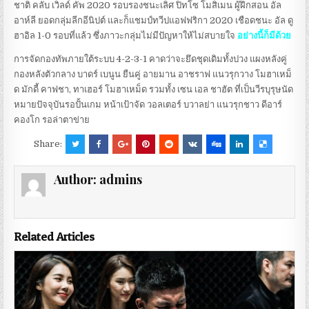
ชาติ คลับ เวิลด์ คัพ 2020 รอบรองชนะเลิศ ปิทโซ โมสิเมน ผู้ฝึกสอน อัล
อาห์ลี ยอดกลุ่มลีกอีนิปต์ และก็แชมป์ทวีปแอฟฟริกา 2020 เชือดชนะ อัล ดู
ฮาอิล 1-0 รอบที่แล้ว ซึ่งภาวะกลุ่มไม่มีปัญหาให้ไม่สบายใจ
อย่างนี้ก็มีด้วย
การจัดกองทัพภายใต้ระบบ 4-2-3-1 คาดว่าจะยึดชุดเดิมทั้งปวง แผงหลังคู่
กองหลังตัวกลาง บาดร์ เบนูน ยืนคู่ อายมาน อาชราฟ แนวรุกวาง โมฮาเหม็
ด มักดี้ คาฟชา, ทาเฮอร์ โมฮาเหม็ด รวมทั้ง เซน เอล ชาฮัต ที่เป็นวีรบุรุษนัด
หมายปัจจุบันรอปั้นเกม หน้าเป้าจัด วอลเตอร์ บวาลย่า แนวรุกชาว ดีอาร์
คองโก รอล่าตาข่าย
Share:
Author:
admins
Related Articles