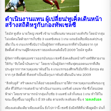
ดำเนินงานแทน ผู้เปลี่ยน!ทูเคิ่ลเดินหน้า
สร้างสถิติหรูกับกองทัพเชลซี
โธมัส ทูเคิ่ล นายใหญ่ เชลซี เข้ามาเปลี่ยนสมาคมอย่างแท้จริง โดยนำกลุ่ม
ไม่แพ้คนใดด้วยการเก็บชัย 3 แมตช์เสมอ 1 เกม แถมยังเสียเพียงแค่ประตู
เดียวใน 4 เกมแรกซึ่งนับว่าเป็นผู้จัดการทีมคนแรกที่ทำเป็นต่อจาก กุส
ฮิดดิ้งค์ ตำนานผู้ฝึกสอนชาวฮอลล์แลนด์เมื่อปี 2009 โธมัส ทูเคิ่ล
ผู้จัดการทีมฟุตบอลชาวเยอรมันของ เชลซี ยังคงเดินหน้าสร้างสถิติสวยงาม
ให้กับ “สิงโตน้ำเงินคราม” โดยเขาเป็นผู้จัดการทีมฟุตบอลคนแรกที่เสีย
ประตูจากการควบคุมสมาพันธ์ใน 4 เกมแรกของศึกพรีเมียร์ลีก อังกฤษ ต่อ
จาก กุส ฮิดดิ้งค์ ที่เคยทำเป็นเมื่อกุมภาพันธ์/เดือนมีนาคม 2009
“สิงห์บลูส์” สร้างผลงานได้อย่างยอดเยี่ยมภายใต้การควบคุมกองทัพของ ทู
เคิ่ล ที่ได้รับการแต่งเข้ามาดำเนินงานแทน แฟร้งค์ แลมพาร์ด ซึ่งโดนปลด
ฟ้าผ่า โดยเขาสามารถนำกลุ่มเก็บชัย 3 แมตช์ แล้วก็เสมอ 1 เกม ทำให้ใน
ขณะนี้พุ่งขึ้นมาอยู่ชั้น 5 มี 39 แต้ม ตามหลัง หงส์แดง ชั้น 4
วอลเลย์บอล
เพียงแค่แต้มเดียวเพียงแค่นั้น ยิ่งไปกว่านี้ เชลซี ยังมีสถิติที่น่าดึงดูดอีก มันก็