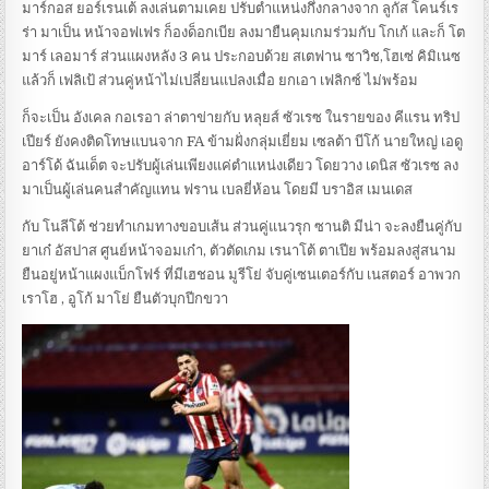
มาร์กอส ยอร์เรนเต้ ลงเล่นตามเคย ปรับตำแหน่งกึ่งกลางจาก ลูกัส โคนร์เร
ร่า มาเป็น หน้าจอฟเฟร ก็องด็อกเบีย ลงมายืนคุมเกมร่วมกับ โกเก้ และก็ โต
มาร์ เลอมาร์ ส่วนแผงหลัง 3 คน ประกอบด้วย สเตฟาน ซาวิช,โฮเซ่ คิมิเนซ
แล้วก็ เฟลิเป้ ส่วนคู่หน้าไม่เปลี่ยนแปลงเมื่อ ยกเอา เฟลิกซ์ ไม่พร้อม
ก็จะเป็น อังเคล กอเรอา ล่าตาข่ายกับ หลุยส์ ซัวเรซ ในรายของ คีแรน ทริป
เปียร์ ยังคงติดโทษแบนจาก FA ข้ามฝั่งกลุ่มเยี่ยม เซลต้า บีโก้ นายใหญ่ เอดู
อาร์โด้ ฉันเด็ต จะปรับผู้เล่นเพียงแค่ตำแหน่งเดียว โดยวาง เดนิส ซัวเรซ ลง
มาเป็นผู้เล่นคนสำคัญแทน ฟราน เบลยี่ห้อน โดยมี บราอิส เมนเดส
กับ โนลีโต้ ช่วยทำเกมทางขอบเส้น ส่วนคู่แนวรุก ซานติ มีน่า จะลงยืนคู่กับ
ยาเก๋ อัสปาส ศูนย์หน้าจอมเก๋า, ตัวตัดเกม เรนาโต้ ตาเปีย พร้อมลงสู่สนาม
ยืนอยู่หน้าแผงแบ็กโฟร์ ที่มีเฮชอน มูรีโย่ จับคู่เซนเตอร์กับ เนสตอร์ อาพวก
เราโฮ , อูโก้ มาโย่ ยืนตัวบุกปีกขวา