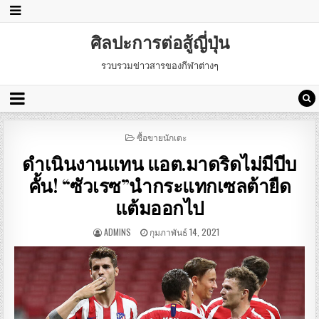
ศิลปะการต่อสู้ญี่ปุ่น
รวบรวมข่าวสารของกีฬาต่างๆ
POSTED
ซื้อขายนักเตะ
IN
ดำเนินงานแทน แอต.มาดริดไม่มีบีบ
คั้น! “ซัวเรซ”นำกระแทกเซลต้ายืด
แต้มออกไป
ADMINS
กุมภาพันธ์ 14, 2021