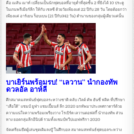
คือ เมสัน เมาท์ เปลี่ยนเป็นนักฟุตบอลที่อายุต่ำที่สุดชั้น 2 ที่ยิงได้ 10 ประตู
ในเกมพรีเมียร์ลีก ให้กับ เชลซี ด้วยวัยเพียงแต่ 22 ปีกับ 28 วัน โดยด้อยกว่า
เพียงแค่ อาร์เยน ร็อบเบน (21 ปีกับ342 วัน) ตำนานของกลุ่มผู้เดียวแค่นั้น
บาเยิร์นพร้อมรบ! “เลวาน” นำกองทัพ
ดวลอัล อาห์ลี
ศึกสมาคมสหพันธ์ฟุตบอลระหว่างชาติ คลับ เวิลด์ คัพ ฮันซี่ ฟลิค ที่ปรึกษา
“เสือใต้” แชมป์ ยูฟ่า แชมเปี้ยนส์ ลีก 2020 ยกทัพมาประเทศกาตาร์ด้วย
ความแน่ใจความพร้อมเพรียงวาง โรเบิร์ต เลวานดอฟสกี้ นำกองทัพ ส่วน
ทาง ยอดกลุ่มลีกอีนิปต์ รวมทั้งแชมป์ทวีปแอฟฟริกา 2020
จัดเตรียมยึดผู้เล่นชุดเดิมลงบู๊ ในศึกบอล สมาคมสหพันธ์ฟุตบอลระหว่าง