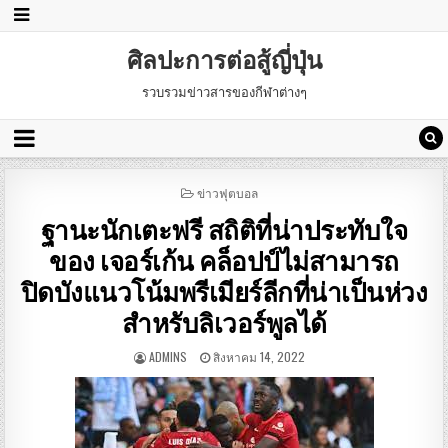
ศิลปะการต่อสู้ญี่ปุ่น
รวบรวมข่าวสารของกีฬาต่างๆ
POSTED
ข่าวฟุตบอล
IN
ฐานะนักเตะฟรี สถิติที่น่าประทับใจ
ของ เจอร์เก้น คล็อปป์ไม่สามารถ
ปิดบังแนวโน้มพรีเมียร์ลีกที่น่าเป็นห่วง
สําหรับลิเวอร์พูลได้
ADMINS
สิงหาคม 14, 2022