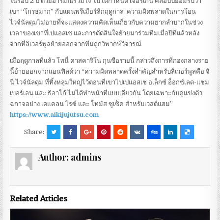
ในรอบ 2 ปี ด้วยอารมณ์ร่วมใจ ไม่ได้กําหนด เจอร์เก้น คล็อปป์ยอมรับว่า
เขา “โกรธมาก” กับแผนพรีเมียร์ลีกฤดูกาล ความผิดพลาดในการโอน
ไวจ์นัลดุมไม่อายที่จะแสดงความคิดเห็นเกี่ยวกับความยากลําบากในช่วง
เวลาของเขาที่เปแอสเช และการตัดสินใจย้ายมาร่วมทีมเมื่อปีที่แล้วหลัง
จากที่ลิเวอร์พูลย้ายออกจากทีมถูกวิพากษ์วิจารณ์
เมื่อฤดูกาลที่แล้ว โทนี่ คาสคาริโน่ กุนซือรายนี้ กล่าวถึงการที่กองกลางราย
นี้ย้ายออกจากแอนฟิลด์ว่า “ความผิดพลาดครั้งสําคัญสําหรับลิเวอร์พูลคือ จิ
นี่ ไวจ์นัลดุม ที่ทิ้งหลุมใหญ่ไว้ตอนที่เขาไปเปแอสเช อเล็กซ์ อ็อกซ์เลด-แชม
เบอร์เลน และ ธิอาโก้ ไม่ได้ทําหน้าที่แบบเดียวกัน โดยเฉพาะกับคู่แข่งตัว
ฉกาจอย่าง เดแคลน ไรซ์ และ โทมัส ซูเซ็ค สําหรับเวสต์แฮม”
https://www.aikijujutsu.com
Share:
Author:
admins
Related Articles