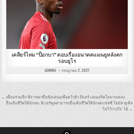
เคลียร์ไหม “ป็อกบา” ตอบเรื่องอนาคตแมนยูหลังตก
รอบยูโร
ADMINS
กรกฎาคม 2, 2021
เมนู
← เพื่อนร่วมลีก พิจารณายื่นข้อเสนอเพื่อคว้าตัว ปิแอร์-เอเมอริคโอบาเมยอง
นำทาง
ยื่นเส้นชีวิตให้นักเตะ ลิเวอร์พูลสามารถยื่นเส้นชีวิตให้นักเตะเชลซี โธมัส ทูเคิ่ล
‘ไม่ไว้วางใจ’ ได้ →
เรื่อง