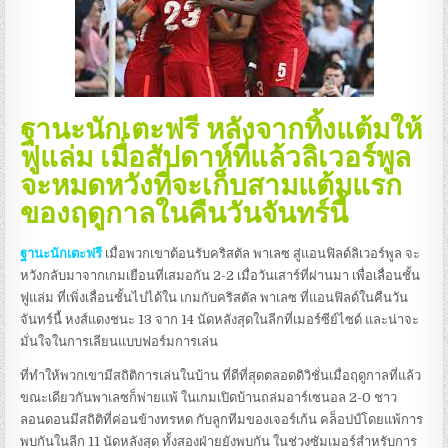
ฐานะนักเตะฟรี หลังจากทิ้งแต้มให้
ฟูแล่ม เมื่อสัปดาห์ที่แล้วลิเวอร์พูล
จะหมดหวังที่จะเก็บสามแต้มแรก
ของฤดูกาลในคืนวันจันทร์นี้
ฐานะนักเตะฟรี
เมื่อพวกเขาต้อนรับคริสตัล พาเลซ สู่แอนฟิลด์ลิเวอร์พูล จะ
หวังกลับมาจากเกมเยือนที่เสมอกัน 2-2 เมื่อวันเสาร์ที่ผ่านมา เพื่อเลื่อนชั้น
ฟูแล่ม ที่เพิ่งเลื่อนชั้นไปได้ใน เกมกับคริสตัล พาเลซ ที่แอนฟิลด์ในคืนวัน
จันทร์นี้ หงส์แดงชนะ 13 จาก 14 นัดหลังสุดในลีกที่เมอร์ซีย์ไซด์ และน่าจะ
มั่นใจในการเลียนแบบฟอร์มการเล่น
ที่ทําให้พวกเขามีสถิติการเล่นในบ้าน ที่ดีที่สุดตลอดดิวิชั่นเมื่อฤดูกาลที่แล้ว
ขณะเดียวกันพาเลซก็พ่ายแพ้ ในเกมเปิดบ้านถล่มอาร์เซนอล 2-0 ชาว
ลอนดอนมีสถิติที่ค่อนข้างทรหด กับลูกทีมของเจอร์เก้น คล็อปป์โดยแพ้การ
พบกันในลีก 11 นัดหลังสุด ทั้งสองฝ่ายยังพบกัน ในช่วงซัมเมอร์สําหรับการ