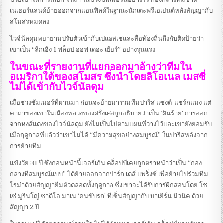
เนเธอร์แลนด์ย้ายออกจากแอนฟิลด์ในฐานะนักเตะฟรีเอเย่นต์หลังสัญญากับ
สโมสรหมดลง
ไวจ์นัลดุมพยายามปรับตัวเข้ากับเปแอสเชและสื่อท้องถิ่นถึงกับติดป้ายว่า
เขาเป็น “ลีกเอิง 1 ฟล็อป ออฟ เดอะ เยียร์” อย่างรุนแรง
ในขณะที่รายงานที่แยกออกมาอ้างว่าทีมใน
อเมริกาใต้ของสโมสร ซึ่งนําโดยลิโอเนล เมสซี่
ไม่ได้เข้ากับไวจ์นัลดุม
เมื่อช่วงซัมเมอร์ที่ผ่านมา ก่อนจะย้ายมาร่วมทีมปารีส แซงต์-แชร์กแมง แต่
คาถาของเขาในเมืองหลวงของฝรั่งเศสถูกอธิบายว่าเป็น ‘ฝันร้าย’ การออก
จากหงส์แดงของไวจ์นัลดุม ยังไม่เป็นไปตามแผนที่วางไว้และเขายังยอมรับ
เมื่อฤดูกาลที่แล้วว่าเขาไม่ได้ “มีความสุขอย่างสมบูรณ์” ในปารีสหลังจาก
การย้ายทีม
แข้งวัย 31 ปี ซึ่งก่อนหน้านี้เจอร์เก้น คล็อปป์เคยถูกตราหน้าว่าเป็น “กอง
กลางที่สมบูรณ์แบบ” ได้ย้ายออกจากปาร์ก เดส์ แพร็งซ์ เพื่อย้ายไปร่วมทีม
โรม่าด้วยสัญญายืมตัวตลอดทั้งฤดูกาล ซึ่งเขาจะได้รับการฝึกสอนโดย โช
เซ่ มูรินโญ่ ซาดิโอ มาเน่ ‘คนขับรถ’ ที่เซ็นสัญญากับ บาเยิร์น มิวนิค ด้วย
สัญญา 2 ปี