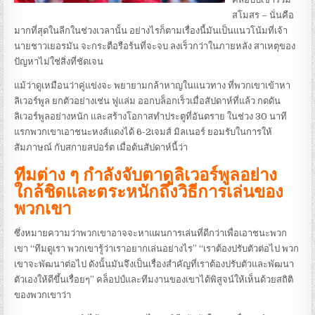
สโมสร – นั่นคือ
มากที่สุดในลีกในช่วงเวลานั้น อย่างไรก็ตามเรื่องนี้มันเป็นแนวโน้มที่เจ้า
นายชาวเยอรมัน จะกระตือรือร้นที่จะจบ ลงเร็วกว่าในภายหลัง สาเหตุของ
ปัญหาไม่ใช่สิ่งที่ชัดเจน
แม้ว่าดูเหมือนว่าคู่แข่งจะ พยายามกล้าหาญในแนวทาง ที่พวกเขาเข้าหา
ลิเวอร์พูล ยกตัวอย่างเช่น ฟูแล่ม ออกบล็อกเร็วเมื่อสัปดาห์ที่แล้ว กดดัน
ลิเวอร์พูลอย่างหนัก และสร้างโอกาสทําประตูที่อันตราย ในช่วง 30 นาที
แรกพวกเขาเอาชนะหงส์แดงได้ 6-2เจมส์ มิลเนอร์ ยอมรับในการให้
สัมภาษณ์ กับสกายสปอร์ต เมื่อต้นสัปดาห์นี้ว่า
ทีมต่าง ๆ กําลังจับตาดูลิเวอร์พูลอย่าง
ใกล้ชิดและตระหนักถึงวิธีการเล่นของ
พวกเขา
ซึ่งหมายความว่าพวกเขาอาจจะหาแผนการเล่นที่ดีกว่าเพื่อเอาชนะพวก
เขา “ทีมดูเรา พวกเขารู้ว่าเราอยากเล่นอย่างไร” “เราต้องปรับตัวต่อไป พวก
เขาจะพัฒนาต่อไป ดังนั้นมันจึงเป็นเรื่องสําคัญที่เราต้องปรับตัวและพัฒนา
ตัวเองให้ดีขึ้นเรื่อยๆ” คล็อปป์และทีมงานของเขาได้พิสูจน์ให้เห็นด้วยสถิติ
ของพวกเขาว่า