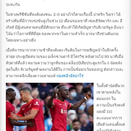
ปะทะกัน
ในช่วงพรีซีซั่นที่หงส์แดงชนะ 2-0 อย่างไรก็ตามเรื่องนี้ ปาทริก วีเยรา ได้
สร้างทีมที่มีการแข่งขันสูงในช่วง 12 เดือนของเขาที่ เซลเฮิร์ตพาร์ก และ อี
เกิลส์ มีผู้เล่นหลายคนที่มีศักยภาพ ที่จะทําให้เกิดปัญหากับลิเวอร์พูล มีแนว
โน้มว่าโอกาสที่ดีที่สุด ของพวกเขาในความสําเร็จ อาจมาถึงช่วงต้นเกม
โดยเฉพาะอย่างยิ่ง
เมื่อพิจารณาจากความช้าที่หงส์แดง เริ่มต้นในการเผชิญหน้าในลีกครั้ง
ล่าสุด ประตูเปิดสนามของ อเล็กซานดาร์ มิโตรวิช หลังผ่านไป 30 นาทีเมื่อ
สัปดาห์ที่แล้ว หมายความว่าลูกทีมของ คล็อปป์เสียประตูแรกใน 5 นัดหลัง
สุดในลีก ลิเวอร์พูลทําผลงานได้ดีใน การเป็นข้อยกเว้นของกฎ ดังกล่าวและ
สามารถหลีกเลี่ยงความพ่ายแพ้
กองหน้าอัลบาโร่
ในทั้งห้านัดที่พวก
เขาตามหลังใน
ตอนแรก ใน
ความเป็นจริงหงส์
แดงมี 115
คะแนนจากการ
เสียตําแหน่งตั้งแต่
คล็อปป์เข้าร่วม