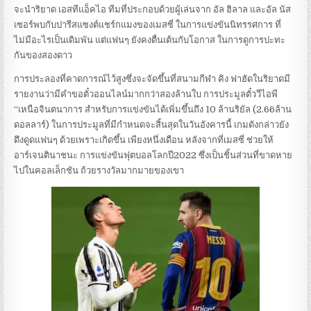
จะนําริยาด เอสทีแอ็คไอ ทีมที่ประกอบด้วยผู้เล่นจาก อัล ฮิลาล และอัล นัส
เซอร์พบกับปารีสแซงต์แชร์กแมงของเมสซี่ ในการแข่งขันนิทรรศการ ที่
ไม่มีอะไรเป็นเดิมพัน แต่แฟนๆ ยังคงตื่นเต้นกับโอกาส ในการดูการปะทะ
กันของสองดาว
การประลองที่คาดการณ์ไว้สูงซึ่งจะจัดขึ้นที่สนามกีฬา คิง ฟาฮัดในริยาดมี
รายงานว่ามีคําขอตั๋วออนไลน์มากกว่าสองล้านใบ
การประมูลตั๋ววีไอพี
“เหนือจินตนาการ สําหรับการแข่งขันได้เพิ่มขึ้นถึง 10 ล้านริยัล (2.66ล้าน
ดอลลาร์) ในการประมูลที่มีกําหนดจะสิ้นสุดในวันอังคารนี้
เกมดังกล่าวยัง
ดึงดูดแฟนๆ ด้วยเพราะเกิดขึ้น เพียงหนึ่งเดือน หลังจากที่เมสซี่ ช่วยให้
อาร์เจนตินาชนะ การแข่งขันฟุตบอลโลกปี2022 ซึ่งเป็นชิ้นส่วนที่ขาดหาย
ไปในคอลเล็กชัน ถ้วยรางวัลมากมายของเขา