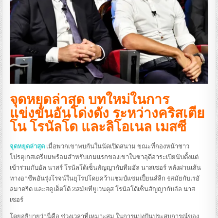
จุดหยุดล่าสุด บทใหม่ในการ
แข่งขันอันโด่งดัง ระหว่างคริสเตีย
โน โรนัลโด และลิโอเนล เมสซี
จุดหยุดล่าสุด
เมื่อพวกเขาพบกันในนัดเปิดสนาม ขณะที่กองหน้าชาว
โปรตุเกสเตรียมพร้อมสำหรับเกมแรกของเขาในซาอุดีอาระเบียนับตั้งแต่
เข้าร่วมกับอัล นาสร์
โรนัลโด้เซ็นสัญญากับทีมอัล นาสเซอร์ หลังผ่านเส้น
ทางอาชีพอันรุ่งโรจน์ในยุโรปโดยคว้าแชมป์แชมเปี้ยนส์ลีก 4สมัยกับเรอั
ลมาดริด และสคูเด็ตโต้ 2สมัยที่ยูเวนตุส โรนัลโด้เซ็นสัญญากับอัล นาส
เซอร์
โดยอธิบายว่านี่คือ ช่วงเวลาที่เหมาะสม ในการแบ่งปันประสบการณ์ของ