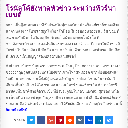
โรนัลโด้ยังพาดหัวข่าว ระหว่างทัวร์นา
เมนต์
กลายเป็นผู้เล่นคนแรก ที่ทําประตูในฟุตบอลโลกห้าครั้ง แต่เขาก็จบลงด้วย
น้ําตา หลังจากโปรตุเกสถูกโมร็อกโกน็อค ในรอบก่อนรองชนะเลิศ
ขณะที่
เกมกระชับมิตร ในวันพฤหัสบดี จะเป็นนัดแรกของโรนัลโด้ ที่
ซาอุดิอาระเบีย แต่การลงเล่นนัดแรกของดาวเตะวัย 37 ปีจะมาในศึกซาอุดิ
โปรลีก ในวันอาทิตย์นี้เมื่ออัล นาสเซอร์ เป็นเจ้าภาพอัล เอตติฟาค
เมื่อเดือน
ที่แล้ว เขาเซ็นสัญญาสองปีครึ่งกับอัล นัสเซอร์
ซึ่งสื่อประเมินว่า มีมูลค่ามากกว่า 200ล้านยูโร แต่ต้องรอเล่น เพราะเอฟเอ
ของอังกฤษถูกแบนสองนัด เนื่องจากเคาะโทรศัพท์ออก จากมือของแฟนๆ
ในเดือนเมษายน
เกมนี้ยังมีผู้เล่นคนสําคัญ ของเปแอสเชคนอื่นๆ เช่น คี
เลียน เอ็มบัปเป้, เซร์คิโอ รามอส และเนย์มาร์ ขณะที่ซาเล็ม อัล-ดอว์ซารี
ดาวเตะทีมชาติซาอุดิอาระเบีย ที่ยิงประตูชัยในรอบแบ่งกลุ่ม สุดช็อกเหนือ
อาร์เจนตินา และซาอุด อับดุลฮามิด จะลงเล่นด้วย
หนังสือพิมพ์ของฝรั่งเศส
รายงานเมื่อวันจันทร์ว่า เปแอสเชจะได้รับเงินเพียง 10 ล้านยูโรสําหรับเกมนี้
ผิดเหยียดผิวสี
Share: