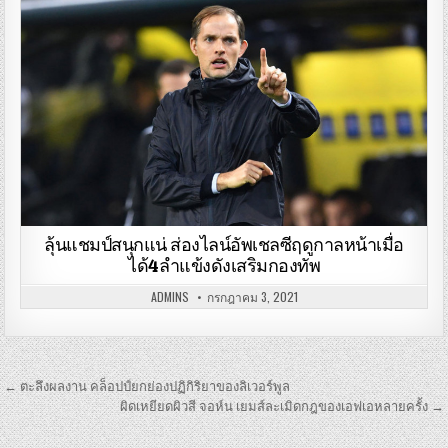
ลุ้นแชมป์สนุกแน่ ส่องไลน์อัพเชลซีฤดูกาลหน้าเมื่อ
ได้4ลำแข้งดังเสริมกองทัพ
ADMINS
กรกฎาคม 3, 2021
เมนู
← ตะลึงผลงาน คล็อปป์ยกย่องปฏิกิริยาของลิเวอร์พูล
นำทาง
ผิดเหยียดผิวสี จอห์น เยมส์ละเมิดกฎของเอฟเอหลายครั้ง →
เรื่อง