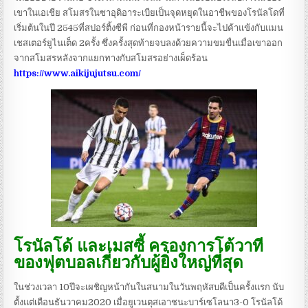
เขาในเอเชีย
สโมสรในซาอุดิอาระเบียเป็นจุดหยุดในอาชีพของโรนัลโดที่
เริ่มต้นในปี 2545ที่สปอร์ติ้งซีพี ก่อนที่กองหน้ารายนี้จะไปค้าแข้งกับแมน
เชสเตอร์ยูไนเต็ด 2ครั้ง ซึ่งครั้งสุดท้ายจบลงด้วยความขมขื่นเมื่อเขาออก
จากสโมสรหลังจากแยกทางกับสโมสรอย่างเผ็ดร้อน
https://www.aikijujutsu.com/
โรนัลโด้ และเมสซี้ ครองการโต้วาที
ของฟุตบอลเกี่ยวกับผู้ยิ่งใหญ่ที่สุด
ในช่วงเวลา 10ปีจะเผชิญหน้ากันในสนามในวันพฤหัสบดีเป็นครั้งแรก นับ
ตั้งแต่เดือนธันวาคม2020 เมื่อยูเวนตุสเอาชนะบาร์เซโลนา3-0
โรนัลโด้