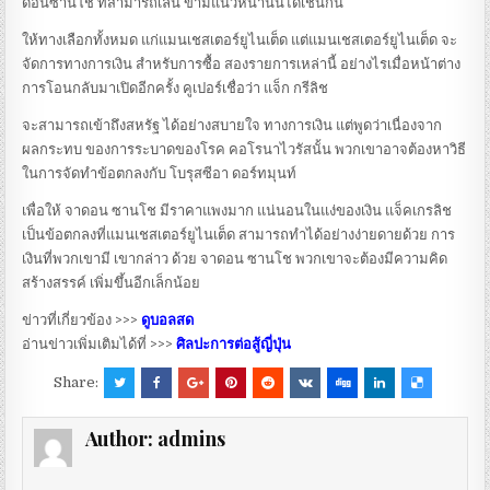
ดอนซานโช ที่สามารถเล่น ข้ามแนวหน้านั้นได้เช่นกัน
ให้ทางเลือกทั้งหมด แก่แมนเชสเตอร์ยูไนเต็ด แต่แมนเชสเตอร์ยูไนเต็ด จะ
จัดการทางการเงิน สำหรับการซื้อ สองรายการเหล่านี้ อย่างไรเมื่อหน้าต่าง
การโอนกลับมาเปิดอีกครั้ง คูเปอร์เชื่อว่า แจ็ก กรีลิช
จะสามารถเข้าถึงสหรัฐ ได้อย่างสบายใจ ทางการเงิน แต่พูดว่าเนื่องจาก
ผลกระทบ ของการระบาดของโรค คอโรนาไวรัสนั้น พวกเขาอาจต้องหาวิธี
ในการจัดทำข้อตกลงกับ โบรุสซีอา ดอร์ทมุนท์
เพื่อให้ จาดอน ซานโช มีราคาแพงมาก แน่นอนในแง่ของเงิน แจ็คเกรลิช
เป็นข้อตกลงที่แมนเชสเตอร์ยูไนเต็ด สามารถทำได้อย่างง่ายดายด้วย การ
เงินที่พวกเขามี เขากล่าว ด้วย จาดอน ซานโช พวกเขาจะต้องมีความคิด
สร้างสรรค์ เพิ่มขึ้นอีกเล็กน้อย
ข่าวที่เกี่ยวข้อง >>>
ดูบอลสด
อ่านข่าวเพิ่มเติมได้ที่ >>>
ศิลปะการต่อสู้ญี่ปุ่น
Share:
Author:
admins