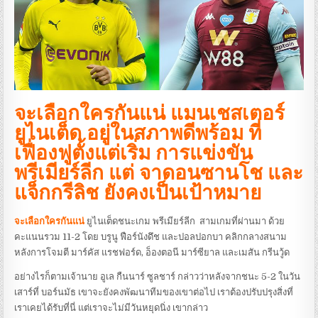
จะเลือกใครกันแน่ แมนเชสเตอร์
ยูไนเต็ด อยู่ในสภาพดีพร้อม ที่
เฟื่องฟูตั้งแต่เริ่ม การแข่งขัน
พรีเมียร์ลีก แต่ จาดอนซานโช และ
แจ็กกรีลิช ยังคงเป็นเป้าหมาย
จะเลือกใครกันแน่
ยูไนเต็ดชนะเกม พรีเมียร์ลีก สามเกมที่ผ่านมา ด้วย
คะแนนรวม 11-2 โดย บรูนู ฟือร์นังดึช และปอลปอกบา คลิกกลางสนาม
หลังการโจมตี มาร์คัส แรชฟอร์ด, อ็องตอนี มาร์ซียาล และเมสัน กรีนวู้ด
อย่างไรก็ตามเจ้านาย อูเล กืนนาร์ ซูลชาร์ กล่าวว่าหลังจากชนะ 5-2 ในวัน
เสาร์ที่ บอร์นมัธ เขาจะยังคงพัฒนาทีมของเขาต่อไป เราต้องปรับปรุงสิ่งที่
เราเคยได้รับที่นี่ แต่เราจะไม่มีวันหยุดนิ่ง เขากล่าว