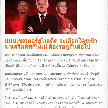
แมนเชสเตอร์ยูไนเต็ด จะเลือกใครเข้า
มาเสริมทัพกันแน่ ต้องรอดูกันต่อไป
พวกเขาสองคน เป็นเพื่อนกัน และนั่นคือการ นัดหยุดงาน ที่ดูน่ากลัวจริงๆ
และอีกอย่าง เกี่ยวกับมัน คือกรีนวูด สามารถเล่น อันดับ10 หลังตรีศูล ได้
เป็นอย่างดี หากคุณต้องการ ที่จะทำเช่นนั้น และให้บรูโน่เฟอร์นันเดส
พักผ่อนคุณอาจมี ปอลปอกบาและ เนมานยา มาติช ที่สนับสนุน [กรีนวูด]
และเขาดึงข้อ จำกัด บางอย่างในลักษณะเดียวกับที่ มาร์คัส แรชฟอร์ด
ทำได้ แจ็ก กรีลิช มีความสามารถในการเล่น ข้ามแนวหน้าเรา เห็นเขาเล่น
ให้กับ แอสตัน วิลล่า
ในช่วงสุดสัปดาห์ และเขาลงที่ อันดับ10 เขาเล่น อันดับ9 ในตอนท้ายของ
เกม และเขาสามารถ ไปทางซ้ายหรือขวา ความเก่งกาจนั้น – เหมือนกับ จา