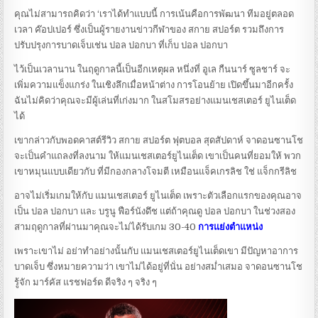
คุณไม่สามารถคิดว่า ‘เราได้ทำแบบนี้ การเน้นคือการพัฒนา ทีมอยู่ตลอด
เวลา ค๊อปเปอร์ ซึ่งเป็นผู้รายงานข่าวกีฬาของ สกาย สปอร์ต รวมถึงการ
ปรับปรุงการบาดเจ็บเช่น ปอล ปอกบา ที่เก็บ ปอล ปอกบา
ไว้เป็นเวลานาน ในฤดูกาลนี้เป็นอีกเหตุผล หนึ่งที่ อูเล กืนนาร์ ซูลชาร์ จะ
เพิ่มความแข็งแกร่ง ในเชิงลึกเมื่อหน้าต่าง การโอนย้าย เปิดขึ้นมาอีกครั้ง
ฉันไม่คิดว่าคุณจะมีผู้เล่นที่เก่งมาก ในสโมสรอย่างแมนเชสเตอร์ ยูไนเต็ด
ได้
เขากล่าวกับพอดคาสต์รีวิว สกาย สปอร์ต ฟุตบอล สุดสัปดาห์ จาดอนซานโช
จะเป็นคำแถลงที่ลงนาม ให้แมนเชสเตอร์ยูไนเต็ด เขาเป็นคนที่ยอมให้ พวก
เขาหมุนแบบเดียวกับ ที่มีกองกลางโจมตี เหมือนแจ็คเกรลิช ใช่ แจ็กกรีลิช
อาจไม่เริ่มเกมให้กับ แมนเชสเตอร์ ยูไนเต็ด เพราะตัวเลือกแรกของคุณอาจ
เป็น ปอล ปอกบา และ บรูนู ฟือร์นังดึช แต่ถ้าคุณดู ปอล ปอกบา ในช่วงสอง
สามฤดูกาลที่ผ่านมาคุณจะไม่ได้รับเกม 30-40
การแย่งตำแหน่ง
เพราะเขาไม่ อย่าทำอย่างนั้นกับ แมนเชสเตอร์ยูไนเต็ดเขา มีปัญหาอาการ
บาดเจ็บ ซึ่งหมายความว่า เขาไม่ได้อยู่ที่นั่น อย่างสม่ำเสมอ จาดอนซานโช
รู้จัก มาร์คัส แรชฟอร์ด ดีจริง ๆ จริง ๆ