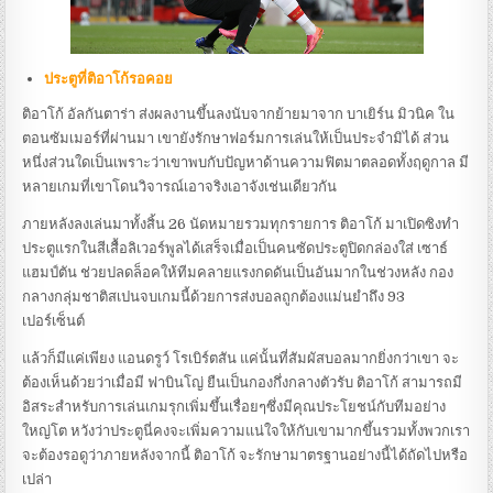
ประตูที่ติอาโก้รอคอย
ติอาโก้ อัลกันตาร่า ส่งผลงานขึ้นลงนับจากย้ายมาจาก บาเยิร์น มิวนิค ใน
ตอนซัมเมอร์ที่ผ่านมา เขายังรักษาฟอร์มการเล่นให้เป็นประจำมิได้ ส่วน
หนึ่งส่วนใดเป็นเพราะว่าเขาพบกับปัญหาด้านความฟิตมาตลอดทั้งฤดูกาล มี
หลายเกมที่เขาโดนวิจารณ์เอาจริงเอาจังเช่นเดียวกัน
ภายหลังลงเล่นมาทั้งสิ้น 26 นัดหมายรวมทุกรายการ ติอาโก้ มาเปิดซิงทำ
ประตูแรกในสีเสื้อลิเวอร์พูลได้เสร็จเมื่อเป็นคนซัดประตูปิดกล่องใส่ เซาธ์
แฮมป์ตัน ช่วยปลดล็อคให้ทีมคลายแรงกดดันเป็นอันมากในช่วงหลัง กอง
กลางกลุ่มชาติสเปนจบเกมนี้ด้วยการส่งบอลถูกต้องแม่นยำถึง 93
เปอร์เซ็นต์
แล้วก็มีแค่เพียง แอนดรูว์ โรเบิร์ตสัน แค่นั้นที่สัมผัสบอลมากยิ่งกว่าเขา จะ
ต้องเห็นด้วยว่าเมื่อมี ฟาบินโญ่ ยืนเป็นกองกึ่งกลางตัวรับ ติอาโก้ สามารถมี
อิสระสำหรับการเล่นเกมรุกเพิ่มขึ้นเรื่อยๆซึ่งมีคุณประโยชน์กับทีมอย่าง
ใหญ่โต หวังว่าประตูนี่คงจะเพิ่มความแน่ใจให้กับเขามากขึ้นรวมทั้งพวกเรา
จะต้องรอดูว่าภายหลังจากนี้ ติอาโก้ จะรักษามาตรฐานอย่างนี้ได้ถัดไปหรือ
เปล่า