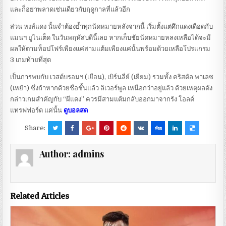
และก็อย่าพลาดเช่นเดียวกับฤดูกาลที่แล้วอีก
ส่วน หงส์แดง นั้นจำต้องย้ำทุกนัดหมายหลังจากนี้ เริ่มตั้งแต่ศึกแดงเดือดกับ
แมนฯ ยูไนเต็ด ในวันพฤหัสบดีนี้เลย หากเก็บชัยนัดหมายหลงเหลือได้จะมี
ผลให้ตามท็อปโฟร์เพียงแค่สามแต้มเพียงแค่นั้นพร้อมด้วยเหลือโปรแกรม
3 เกมท้ายที่สุด
เป็นการพบกับ เวสต์บรอมฯ (เยือน), เบิร์นลี่ย์ (เยี่ยม) รวมทั้ง คริสตัล พาเลซ
(เหย้า) ซึ่งถ้าหากด้วยชื่อชั้นแล้ว ลิเวอร์พูล เหนือกว่าอยู่แล้ว ด้วยเหตุผลดัง
กล่าวเกมสำคัญกับ “ผีแดง” ควรมีสามแต้มกลับออกมาจากรัง โอลด์
แทรฟฟอร์ด แค่นั้น
ดูบอลสด
Share:
Author:
admins
Related Articles