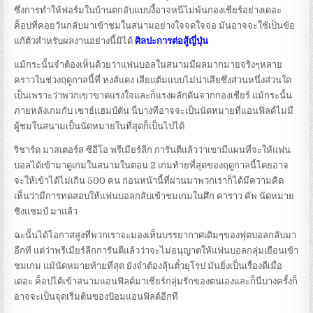
ซึ่งการทำให้ฟอร์มในบ้านตกอับแบบงี้อาจหนีไม่พ้นกองเชียร์อย่างเดอะ
ค็อปที่คอยวันกลับมาเข้าชมในสนามอย่างใจจดใจจ่อ มันอาจจะใช้เป็นข้อ
แก้ตัวสำหรับผลงานอย่างนี้มิได้
ศิลปะการต่อสู้ญี่ปุ่น
แม้กระนั้นจำต้องเห็นด้วยว่าแฟนบอลในสนามมีผลมากมายจริงๆหลาย
คราวในช่วงฤดูกาลนี้ที่ หงส์แดง เสียแต้มแบบไม่น่าเสียซึ่งส่วนหนึ่งส่วนใด
เป็นเพราะว่าพวกเขาขาดแรงใจและก็แรงผลักดันจากกองเชียร์ แม้กระนั้น
ภายหลังเกมกับ เซาธ์แฮมป์ตัน นี่บางทีอาจจะเป็นนัดหมายที่แอนฟิลด์ไม่มี
ผู้ชมในสนามเป็นนัดหมายในที่สุดก็เป็นไปได้
ริชาร์ด มาสเตอร์ส ซีอีโอ พรีเมียร์ลีก การันตีแล้วว่าเขามีแผนที่จะให้แฟน
บอลได้เข้ามาดูเกมในสนามในตอน 2 เกมท้ายที่สุดของฤดูกาลนี้โดยอาจ
จะให้เข้าได้ไม่เกิน 500 คน ก่อนหน้านี้ที่ผ่านมาพวกเราก็ได้มีความคิด
เห็นว่ามีการทดสอบให้แฟนบอลกลับเข้าชมเกมในศึก คาราว คัพ นัดหมาย
ชิงแชมป์ มาแล้ว
ฉะนั้นได้โอกาสสูงที่พวกเราจะมองเห็นบรรยากาศเดิมๆของฟุตบอลกลับมา
อีกที แต่ว่าพรีเมียร์ลีกการันตีแล้วว่าจะไม่อนุญาตให้แฟนบอลกลุ่มเยือนเข้า
ชมเกม แม้นัดหมายท้ายที่สุด ยังจำต้องลุ้นตั๋วยุโรป มันยิ่งเป็นเรื่องดีเมื่อ
เดอะ ค็อปได้เข้าสนามแอนฟิลด์มาเชียร์กลุ่มรักของตนเองและก็นี่บางครั้งก็
อาจจะเป็นจุดเริ่มต้นของป้อมแอนฟิลด์อีกที