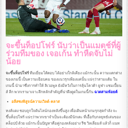
จะขึ้นท็อปโฟร์ นับว่าเป็นแมตช์ที่ผู้
ร่วมทีมของ เจอเก้น ทำหืดจับไม่
น้อย
จะขึ้นท็อปโฟร์
ทีมเยี่ยมโต้ตอบ ได้อย่างใกล้เคียง แม้กระนั้น ความแตกต่าง
ของเกมนี้ เป็นความเฉียบคม ของแนวรุกเพียงแค่นั้น แน่ๆว่าสามแต้ม ใน
เกมนี้ นำมาซึ่งการทำให้ ลิเวอพูล ยังมีหวังในการลุ้นโควต้า ยูฟ่า แชมเปี้ยน
ส์ ลีก พวกเรามาเจาะลึกหลักสำคัญที่น่าดึงดูดในเกมนี้กัน
ฉวดสามพ้อยต์
อลีสซงพิสูจน์ความเวิลด์-คลาส
หงส์แดง ชอบถูกใจดันไลน์กองหลังขึ้นสูง เพื่อเดินหน้าเกมรุกสุดกำลัง จะ
ขึ้นท็อปโฟร์ แน่ๆว่าพวกเขาจำเป็นจะต้องมีนักเตะ ที่เอื้อกับกลยุทธ์เล่นของ
คล็อปป์ ด้วย แม้กระนั้นปัญหาคือคู่กองหลังอย่าง รีซ วิลเลี่ยมส์ แล้วก็ แนท