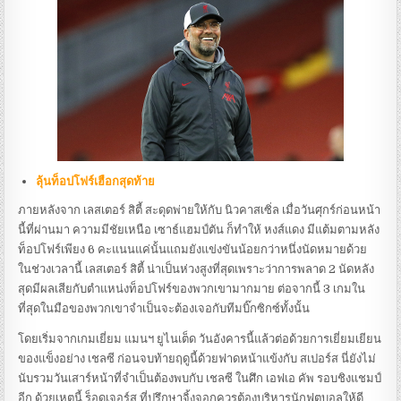
ลุ้นท็อปโฟร์เฮือกสุดท้าย
ภายหลังจาก เลสเตอร์ สิตี้ สะดุดพ่ายให้กับ นิวคาสเซิ่ล เมื่อวันศุกร์ก่อนหน้า
นี้ที่ผ่านมา ความมีชัยเหนือ เซาธ์แฮมป์ตัน ก็ทำให้ หงส์แดง มีแต้มตามหลัง
ท็อปโฟร์เพียง 6 คะแนนแค่นั้นแถมยังแข่งขันน้อยกว่าหนึ่งนัดหมายด้วย
ในช่วงเวลานี้ เลสเตอร์ สิตี้ น่าเป็นห่วงสูงที่สุดเพราะว่าการพลาด 2 นัดหลัง
สุดมีผลเสียกับตำแหน่งท็อปโฟร์ของพวกเขามากมาย ต่อจากนี้ 3 เกมใน
ที่สุดในมือของพวกเขาจำเป็นจะต้องเจอกับทีมบิ๊กซิกซ์ทั้งนั้น
โดยเริ่มจากเกมเยี่ยม แมนฯ ยูไนเต็ด วันอังคารนี้แล้วต่อด้วยการเยี่ยมเยียน
ของแข็งอย่าง เชลซี ก่อนจบท้ายฤดูนี้ด้วยฟาดหน้าแข้งกับ สเปอร์ส นี่ยังไม่
นับรวมวันเสาร์หน้าที่จำเป็นต้องพบกับ เชลซี ในศึก เอฟเอ คัพ รอบชิงแชมป์
อีก ด้วยเหตุนี้ ร็อดเจอร์ส ที่ปรึกษาจิ้งจอกควรต้องบริหารนักฟุตบอลให้ดี