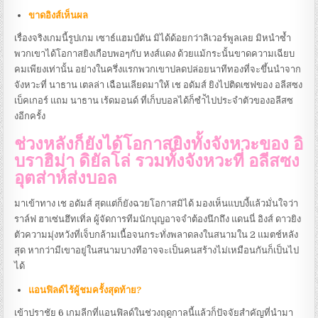
ขาดอิงส์เห็นผล
เรื่องจริงเกมนี้รูปเกม เซาธ์แฮมป์ตัน มิได้ด้อยกว่าลิเวอร์พูลเลย มิหนำซ้ำ
พวกเขาได้โอกาสยิงเกือบพอๆกับ หงส์แดง ด้วยแม้กระนั้นขาดความเฉียบ
คมเพียงเท่านั้น อย่างในครึ่งแรกพวกเขาปลดปล่อยนาทีทองที่จะขึ้นนำจาก
จังหวะที่ นาธาน เตลล่า เฉือนเลียดมาให้ เช อดัมส์ ยิงไปติดเซฟของ อลีสซง
เบ็คเกอร์ แถม นาธาน เร้ดมอนด์ ที่เก็บบอลได้ก็ซำ้ไปประจำตัวของอลีสซ
งอีกครั้ง
ช่วงหลังก็ยังได้โอกาสยิงทั้งจังหวะของ อิ
บราฮิม่า ดิยัลโล่ รวมทั้งจังหวะที่ อลีสซง
อุตส่าห์ส่งบอล
มาเข้าทาง เช อดัมส์ สุดแต่ก็ยังฉวยโอกาสมิได้ มองเห็นแบบงี้แล้วมั่นใจว่า
ราล์ฟ ฮาเซ่นฮึทเทิ่ล ผู้จัดการทีมนักบุญอาจจำต้องนึกถึง แดนนี่ อิงส์ ดาวยิง
ตัวความมุ่งหวังที่เจ็บกล้ามเนื้อจนกระทั่งพลาดลงในสนามใน 2 แมตช์หลัง
สุด หากว่ามีเขาอยู่ในสนามบางทีอาจจะเป็นคนสร้างไม่เหมือนกันก็เป็นไป
ได้
แอนฟิลด์ไร้ผู้ชมครั้งสุดท้าย?
เข้าปราชัย 6 เกมลีกที่แอนฟิลด์ในช่วงฤดูกาลนี้แล้วก็ปัจจัยสำคัญที่นำมา