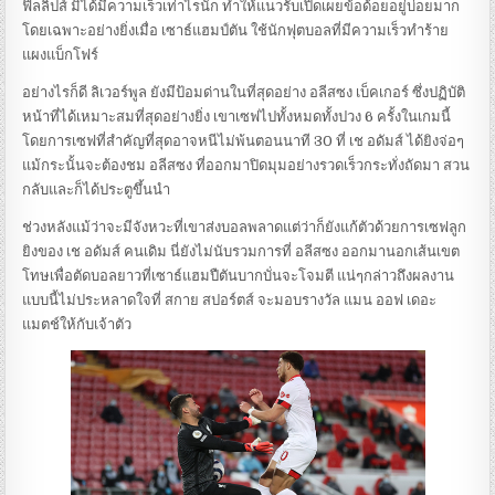
ฟิลลิปส์ มิได้มีความเร็วเท่าไรนัก ทำให้แนวรับเปิดเผยข้อด้อยอยู่บ่อยมาก
โดยเฉพาะอย่างยิ่งเมื่อ เซาธ์แฮมป์ตัน ใช้นักฟุตบอลที่มีความเร็วทำร้าย
แผงแบ็กโฟร์
อย่างไรก็ดี ลิเวอร์พูล ยังมีป้อมด่านในที่สุดอย่าง อลีสซง เบ็คเกอร์ ซึ่งปฏิบัติ
หน้าที่ได้เหมาะสมที่สุดอย่างยิ่ง เขาเซฟไปทั้งหมดทั้งปวง 6 ครั้งในเกมนี้
โดยการเซฟที่สำคัญที่สุดอาจหนีไม่พ้นตอนนาที 30 ที่ เช อดัมส์ ได้ยิงจ่อๆ
แม้กระนั้นจะต้องชม อลีสซง ที่ออกมาปิดมุมอย่างรวดเร็วกระทั่งถัดมา สวน
กลับและก็ได้ประตูขึ้นนำ
ช่วงหลังแม้ว่าจะมีจังหวะที่เขาส่งบอลพลาดแต่ว่าก็ยังแก้ตัวด้วยการเซฟลูก
ยิงของ เช อดัมส์ คนเดิม นี่ยังไม่นับรวมการที่ อลีสซง ออกมานอกเส้นเขต
โทษเพื่อตัดบอลยาวที่เซาธ์แฮมปืตันบากบั่นจะโจมตี แน่ๆกล่าวถึงผลงาน
แบบนี้ไม่ประหลาดใจที่ สกาย สปอร์ตส์ จะมอบรางวัล แมน ออฟ เดอะ
แมตช์ให้กับเจ้าตัว