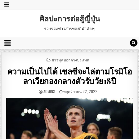
ศิลปะการต่อสู้ญี่ปุ่น
รวบรวมข่าวสารของกีฬาต่างๆ
POSTED
ข่าวฟุตบอลต่างประเทศ
IN
ความเป็นไปได้ เชลซีจะไล่ตามโรมิโอ
ลาเวียกองกลางตัวรับวัย18ปี
ADMINS
พฤศจิกายน 22, 2022