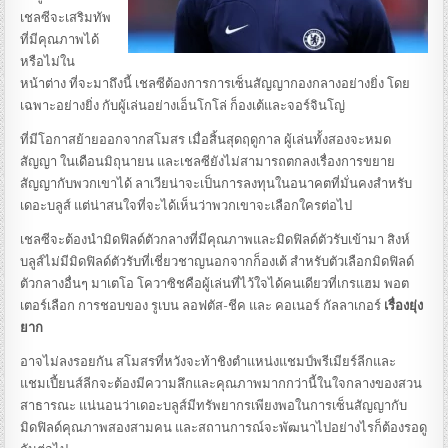
เชลซีจะเสริมทัพ
ที่มีคุณภาพได้
หรือไม่ใน
หน้าต่าง ที่จะมาถึงนี้ เชลซีต้องการการเซ็นสัญญากองกลางอย่างยิ่ง โดย
เฉพาะอย่างยิ่ง กับผู้เล่นอย่างเอ็นโกโล่ ก็องเต้และจอร์จินโญ่
ที่มีโอกาสย้ายออกจากสโมสร เมื่อสิ้นสุดฤดูกาล ผู้เล่นทั้งสองจะหมด
สัญญา ในเดือนมิถุนายน และเชลซียังไม่สามารถตกลงเรื่องการขยาย
สัญญากับพวกเขาได้ ลาเวียน่าจะเป็นการลงทุนในอนาคตที่มั่นคงสำหรับ
เดอะบลูส์ แต่น่าสนใจที่จะได้เห็นว่าพวกเขาจะเลือกใครต่อไป
เชลซีจะต้องนำมิดฟิลด์ตัวกลางที่มีคุณภาพและมิดฟิลด์ตัวรับเข้ามา สิงห์
บลูส์ไม่มีมิดฟิลด์ตัวรับที่เชี่ยวชาญนอกจากก็องเต้ สำหรับตัวเลือกมิดฟิลด์
ตัวกลางอื่นๆ มาเตโอ โควาซิชคือผู้เล่นที่ไว้ใจได้คนเดียวที่เกรแฮม พอต
เตอร์เลือก การชอบของ รูเบน ลอฟตัส-ชีค และ คอเนอร์ กัลลาเกอร์
เรื่องยุ่ง
ยาก
อาจไม่ลงรอยกัน สโมสรที่หวังจะท้าชิงตำแหน่งแชมป์พรีเมียร์ลีกและ
แชมเปี้ยนส์ลีกจะต้องมีความลึกและคุณภาพมากกว่านี้ในใจกลางของสวน
สาธารณะ แน่นอนว่าเดอะบลูส์มีทรัพยากรเพียงพอในการเซ็นสัญญากับ
มิดฟิลด์คุณภาพสองสามคน และสถานการณ์จะพัฒนาไปอย่างไรก็ต้องรอดู