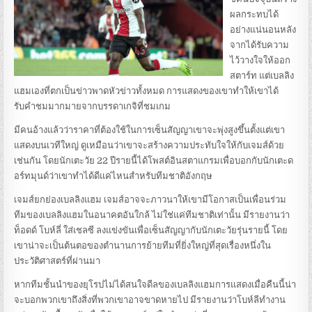
ผลกระทบได้
อย่างแน่นอนหลัง
จากได้รับความ
ไว้วางใจให้ออก
สตาร์ท แต่เบลลิง
แฮมเองที่ตกเป็นข่าวพาดหัวข่าวทั้งหมด การแสดงของเขาทำให้เขาได้
รับคำชมมากมายจากบรรดาเกจิที่ชมเกม
มีคนอ้างแล้วว่าราคาที่ต้องใช้ในการเซ็นสัญญาเขาจะพุ่งสูงขึ้นตั้งแต่เขา
แสดงบนเวทีใหญ่ ดูเหมือนว่าเขาจะสร้างความประทับใจให้กับเจมส์ด้วย
เช่นกัน โดยนักเตะวัย 22 ปีรายนี้ได้โพสต์อินสตาแกรมเพื่อบอกกับนักเตะด
อร์ทมุนด์ว่าเขาทำได้ดีแค่ไหนสำหรับทีมชาติอังกฤษ
เจมส์ยกย่องเบลลิงแฮม เจมส์อาจจะภาวนาให้เขามีโอกาสเป็นเพื่อนร่วม
ทีมของเบลลิงแฮมในอนาคตอันใกล้ ไม่ใช่แค่ทีมชาติเท่านั้น มีรายงานว่า
ท็อดด์ โบห์ลี่ ใส่เชลซี ลงแข่งขันเพื่อเซ็นสัญญากับนักเตะวัยรุ่นรายนี้ โดย
เขาน่าจะเป็นต้นตอของตำนานการย้ายทีมที่ยิ่งใหญ่ที่สุดเรื่องหนึ่งใน
ประวัติศาสตร์ที่ผ่านมา
หากทีมชั้นนำของยุโรปไม่ได้สนใจดีลของเบลลิงแฮมการแสดงเมื่อคืนนี้น่า
จะบอกพวกเขาถึงสิ่งที่พวกเขาอาจขาดหายไป มีรายงานว่าโบห์ลีทำงาน