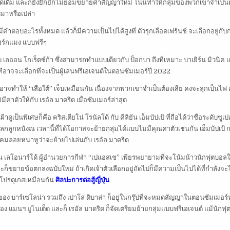
ังกัดเดิม และก็ยังยึกยักไม่ยอมขยายคำสัญญาใหม่ โน่นทำให้กลุ่มของพวกเขาจำเป็น
มาหรือเปล่า
ตอบอะไรทั้งหมด แล้วก็มีความเป็นไปได้สูงที่ ตัวรุกเลือดเฟร้นช์ จะเลือกอยู่กับก
แชร์กแมง แบบฟรีๆ
 เลออน โกเร็ตซ์ก้า ซึ่งสามารถทำแบบเดียวกับ ป็อกบา ถึงที่เหมาะ บาเยิร์น มิวนิค แล
ทีอาจจะเลือกที่จะเป็นผู้เล่นฟรีเอเจนต์ในตอนซัมเมอร์ปี 2022
ี้อาจทำให้ “เสือใต้” เจ็บเหมือนกัน เนื่องจากพวกเขาจำเป็นต้องเสีย คงจะลุกเป็นไ
ีค่าตัวให้กับ เรอัล มาดริด เมื่อซัมเมอร์ล่าสุด
เฝ้าดูเป็นพิเศษก็คือ คริสเตียโน่ โรนัลโด้ กับ คีลิยัน เอ็มบัปเป้ ที่ถือได้ว่าชื่อระดับซูเ
กลูกหนังณ เวลานี้ที่ได้โอกาสจะย้ายกลุ่มได้แบบไม่มีคุณค่าตัวเช่นกัน เอ็มบัปเป้
โคมลอยหนาหูว่าจะย้ายไปเล่นกับ เรอัล มาดริด
้น เลโอนาร์โด้ ผู้อำนวยการกีฬา “เปแอสเช” เพียรพยายามที่จะโน้มน้าวนักฟุตบอลให
ะก็ขยายข้อตกลงฉบับใหม่ ถ้าเกิดเจ้าตัวเลือกอยู่ถัดไปก็มีความเป็นไปได้ที่กำลังจะไ
ติโปรตุเกสเหมือนกัน
ศิลปะการต่อสู้ญี่ปุ่น
ติ ของ บาร์เซโลน่า รวมถึง เปาโล ดิบาล่า ก็อยู่ในกรุ๊ปที่จะหมดสัญญาในตอนซัมเมอร์
ของ แมนฯ ยูไนเต็ด และก็ เรอัล มาดริด ก็จัดเตรียมย้ายกลุ่มแบบฟรีเอเจนต์ แม้นักฟ