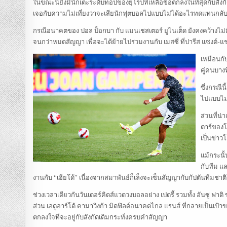
ในขณะนี้ยังมีนักเตะระดับท็อปของยุโรปที่เหลือข้อตกลงในที่สุดกับส
เจอกับความไม่เที่ยงว่าจะเสียนักฟุตบอลไปแบบไม่ได้อะไรทดแทนกลับ
กรณีอนาคตของ ปอล ป็อกบา กับ แมนเชสเตอร์ ยูไนเต็ด ยังคงคว้างไม่มีคำ
จนกว่าหมดสัญญา เพื่อจะได้ย้ายไปร่วมงานกับ เมสซี่ ที่ปารีส แซงต์-
เหมือนกับ
คู่คนบาง
ซึ่งกรณีน
ไปแบบไม่ม
ส่วนที่น่า
ตาร์ของโล
เป็นข่าว
แม้กระนั
กับทีม แล
งานกับ “เฮียโด้” เนื่องจากสมาพันธ์ก็เล็งจะเซ็นสัญญากับกัปตันทีมชา
ช่วงเวลาเดียวกันวันเดอร์คิดส์แวดวงบอลอย่าง เปดรี้ รวมทั้ง อันซู ฟา
ส่วน เอดูอาร์โด้ คามาวิงก้า มิดฟิลด์อนาคตไกล แรนส์ ที่กลายเป็นเป้า
ตกลงใจที่จะอยู่กับสังกัดเดิมกระทั่งครบคำสัญญา