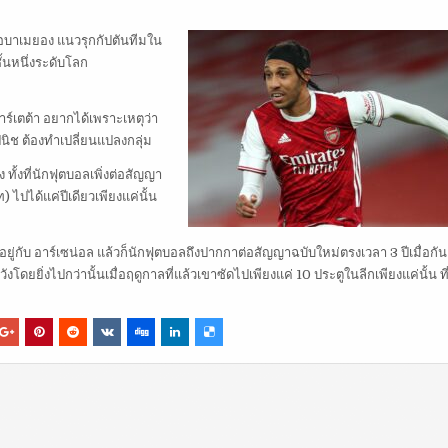
ค โอบาเมยอง แนวรุกกัปตันทีมใน
ั้นหนึ่งระดับโลก
าร์เตต้า อยากได้เพราะเหตุว่า
ิช ต้องทำเปลี่ยนแปลงกลุ่ม
ทั้งที่นักฟุตบอลเพิ่งต่อสัญญา
 ไปได้แค่ปีเดียวเพียงแค่นั้น
่อยู่กับ อาร์เซน่อล แล้วก็นักฟุตบอลถึงปากกาต่อสัญญาฉบับใหม่ตรงเวลา 3 ปีเมื่อก
ยยิ่งไปกว่านั้นเมื่อฤดูกาลที่แล้วเขาซัดไปเพียงแค่ 10 ประตูในลีกเพียงแค่นั้น ที