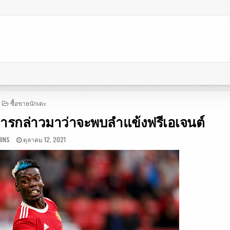
POSTED
ซื้อขายนักเตะ
IN
การกล่าวมาว่าจะพบลำแข้งฟรีเอเจนต์
MINS
ตุลาคม 12, 2021