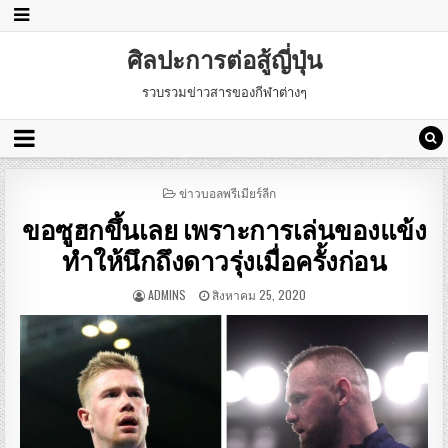
ศิลปะการต่อสู้ญี่ปุ่น
รวบรวมข่าวสารของกีฬาต่างๆ
POSTED
ข่าวบอลพรีเมียร์ลีก
IN
ขอซูฮกขึ้นเลย เพราะการเล่นของแข้ง
ทำให้นึกถึงดาวรุ่งเมื่อครั้งก่อน
ADMINS
สิงหาคม 25, 2020