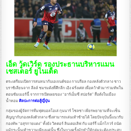
เอ็ด วู้ดเวิร์ด รองประธานบริหารแมน
เชสเตอร์ ยูไนเต็ด
ตระเตรียมเปิดการสนทนากับเอเจนต์ของ กาเบรียล กองหลังตัวกลาง ชาว
บราซิเลียนจาก ลีลล์ ชมรมดังที่ศึกลีก เอิง ฝรั่งเศส เพื่อคว้าตัวมาร่วมทัพใน
ตอนซัมเมอร์นี้ จากการเปิดเผยของ “อาร์เอ็มซี สปอร์ต” สื่อดังในเมือง
น้ำหอม
ศิลปะการต่อสู้ญี่ปุ่น
กลุ่มของผู้จัดการทีมฟุตบอลโอเล่ กุนนาร์ โซลชา เพียรพยายามที่จะเซ็น
สัญญากับกองหลังตัวกลาง ซึ่งสามารถเล่นเท้าซ้ายได้ โดยปัจจุบันนี้แนวรับ
กองทัพ “อสุรกายแดง” ทั้งยัง วิคตอร์ ลินเดอเลิฟ กับ แฮร์รี่ แม็กไกวร์ ถนัด
แม้กระนั้นเท้าขวามเพียงแค่นั้น ซึ่งในบางครั้งมักทำให้กลุ่มจะต้องประสบ