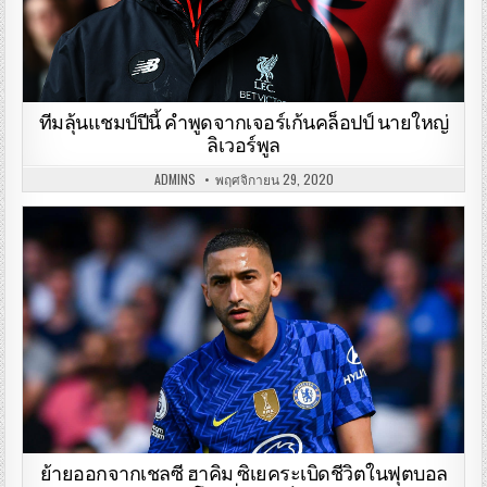
ทีมลุ้นแชมป์ปีนี้ คำพูดจากเจอร์เก้นคล็อปป์ นายใหญ่
ลิเวอร์พูล
ADMINS
พฤศจิกายน 29, 2020
ย้ายออกจากเชลซี ฮาคิม ซิเยคระเบิดชีวิตในฟุตบอล