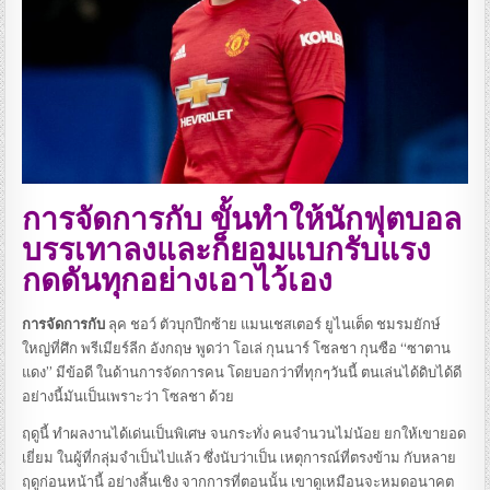
การจัดการกับ ขั้นทำให้นักฟุตบอล
บรรเทาลงและก็ยอมแบกรับแรง
กดดันทุกอย่างเอาไว้เอง
การจัดการกับ
ลุค ชอว์ ตัวบุกปีกซ้าย แมนเชสเตอร์ ยูไนเต็ด ชมรมยักษ์
ใหญ่ที่ศึก พรีเมียร์ลีก อังกฤษ พูดว่า โอเล่ กุนนาร์ โซลชา กุนซือ “ซาตาน
แดง” มีข้อดี ในด้านการจัดการคน โดยบอกว่าที่ทุกๆวันนี้ ตนเล่นได้ดิบได้ดี
อย่างนี้มันเป็นเพราะว่า โซลชา ด้วย
ฤดูนี้ ทำผลงานได้เด่นเป็นพิเศษ จนกระทั่ง คนจำนวนไม่น้อย ยกให้เขายอด
เยี่ยม ในผู้ที่กลุ่มจำเป็นไปแล้ว ซึ่งนับว่าเป็น เหตุการณ์ที่ตรงข้าม กับหลาย
ฤดูก่อนหน้านี้ อย่างสิ้นเชิง จากการที่ตอนนั้น เขาดูเหมือนจะหมดอนาคต