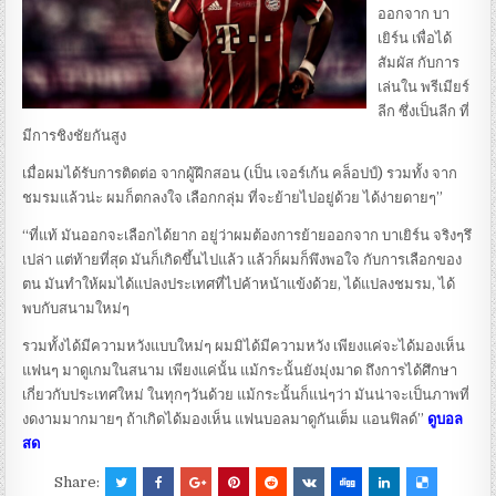
ออกจาก บา
เยิร์น เพื่อได้
สัมผัส กับการ
เล่นใน พรีเมียร์
ลีก ซึ่งเป็นลีก ที่
มีการชิงชัยกันสูง
เมื่อผมได้รับการติดต่อ จากผู้ฝึกสอน (เป็น เจอร์เก้น คล็อปป์) รวมทั้ง จาก
ชมรมแล้วน่ะ ผมก็ตกลงใจ เลือกกลุ่ม ที่จะย้ายไปอยู่ด้วย ได้ง่ายดายๆ”
“ที่แท้ มันออกจะเลือกได้ยาก อยู่ว่าผมต้องการย้ายออกจาก บาเยิร์น จริงๆรึ
เปล่า แต่ท้ายที่สุด มันก็เกิดขึ้นไปแล้ว แล้วก็ผมก็พึงพอใจ กับการเลือกของ
ตน มันทำให้ผมได้แปลงประเทศที่ไปค้าหน้าแข้งด้วย, ได้แปลงชมรม, ได้
พบกับสนามใหม่ๆ
รวมทั้งได้มีความหวังแบบใหม่ๆ ผมมิได้มีความหวัง เพียงแค่จะได้มองเห็น
แฟนๆ มาดูเกมในสนาม เพียงแค่นั้น แม้กระนั้นยังมุ่งมาด ถึงการได้ศึกษา
เกี่ยวกับประเทศใหม่ ในทุกๆวันด้วย แม้กระนั้นก็แน่ๆว่า มันน่าจะเป็นภาพที่
งดงามมากมายๆ ถ้าเกิดได้มองเห็น แฟนบอลมาดูกันเต็ม แอนฟิลด์”
ดูบอล
สด
Share: