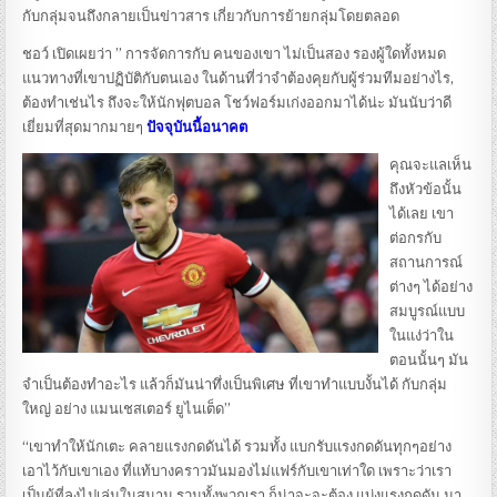
กับกลุ่มจนถึงกลายเป็นข่าวสาร เกี่ยวกับการย้ายกลุ่มโดยตลอด
ชอว์ เปิดเผยว่า ” การจัดการกับ คนของเขา ไม่เป็นสอง รองผู้ใดทั้งหมด
แนวทางที่เขาปฏิบัติกับตนเอง ในด้านที่ว่าจำต้องคุยกับผู้ร่วมทีมอย่างไร,
ต้องทำเช่นไร ถึงจะให้นักฟุตบอล โชว์ฟอร์มเก่งออกมาได้น่ะ มันนับว่าดี
เยี่ยมที่สุดมากมายๆ
ปัจจุบันนี้อนาคต
คุณจะแลเห็น
ถึงหัวข้อนั้น
ได้เลย เขา
ต่อกรกับ
สถานการณ์
ต่างๆ ได้อย่าง
สมบูรณ์แบบ
ในแง่ว่าใน
ตอนนั้นๆ มัน
จำเป็นต้องทำอะไร แล้วก็มันน่าทึ่งเป็นพิเศษ ที่เขาทำแบบงั้นได้ กับกลุ่ม
ใหญ่ อย่าง แมนเชสเตอร์ ยูไนเต็ด”
“เขาทำให้นักเตะ คลายแรงกดดันได้ รวมทั้ง แบกรับแรงกดดันทุกๆอย่าง
เอาไว้กับเขาเอง ที่แท้บางคราวมันมองไม่แฟร์กับเขาเท่าใด เพราะว่าเรา
เป็นผู้ที่ลงไปเล่นในสนาม รวมทั้งพวกเรา ก็น่าจะจะต้อง แบ่งแรงกดดัน มา