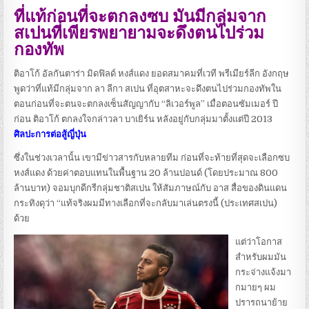
ที่แท้ก่อนที่จะตกลงซบ มันมีกลุ่มจาก
สเปนที่เพียรพยายามจะดึงตนไปร่วม
กองทัพ
ติอาโก้ อัลกันตาร่า มิดฟิลด์ หงส์แดง ยอดสมาคมที่เวที พรีเมียร์ลีก อังกฤษ
พูดว่าที่แท้มีกลุ่มจาก ลา ลีกา สเปน ที่อุตสาหะจะดึงตนไปร่วมกองทัพใน
ตอนก่อนที่จะตนจะตกลงเซ็นสัญญากับ “ลิเวอร์พูล” เมื่อตอนซัมเมอร์ ปี
ก่อน ติอาโก้ ตกลงใจกล่าวลา บาเยิร์น หลังอยู่กับกลุ่มมาตั้งแต่ปี 2013
ศิลปะการต่อสู้ญี่ปุ่น
ซึ่งในช่วงเวลานั้น เขามีข่าวสารกับหลายทีม ก่อนที่จะท้ายที่สุดจะเลือกซบ
หงส์แดง ด้วยค่าตอบแทนในพื้นฐาน 20 ล้านปอนด์ (โดยประมาณ 800
ล้านบาท) จอมบุกดีกรีกลุ่มชาติสเปน ให้สัมภาษณ์กับ อาส สื่อของดินแดน
กระทิงดุว่า “แท้จริงผมมีทางเลือกที่จะกลับมาเล่นตรงนี้ (ประเทศสเปน)
ด้วย
แต่ว่าโอกาส
สำหรับผมมัน
กระจ่างแจ้งมา
กมายๆ ผม
ปรารถนาย้าย