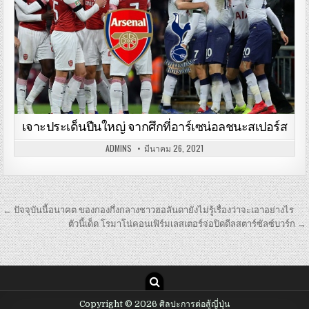
เจาะประเด็นปืนใหญ่ จากศึกที่อาร์เซน่อลชนะสเปอร์ส
ADMINS
มีนาคม 26, 2021
เมนู
← ปัจจุบันนี้อนาคต ของกองกึ่งกลางชาวฮอลันดายังไม่รู้เรื่องว่าจะเอาอย่างไร
นำทาง
ตัวนี้เด็ด โรมาโน่คอนเฟิร์มเลสเตอร์จ่อปิดดีลสตาร์ซัลซ์บวร์ก →
เรื่อง
Copyright © 2026 ศิลปะการต่อสู้ญี่ปุ่น