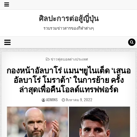
ศิลปะการต่อสู้ญี่ปุ่น
รวบรวมข่าวสารของกีฬาต่างๆ
POSTED
ข่าวฟุตบอลต่างประเทศ
IN
กองหน้าอัลบาโร่ แมนฯยูไนเต็ด ‘เสนอ
อัลบาโร่ โมราต้า’ ในการย้าย ครั้ง
ล่าสุดเพื่อคืนโอลด์แทรฟฟอร์ด
ADMINS
สิงหาคม 9, 2022