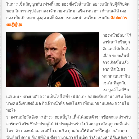
ในการ เซ็นสัญญากับ เฟรงกี้ เดอ ยอง ซึ่งชั่งน้ำหนัก อย่างหนักกับผู้ที่รับผิด
ชอบ ในการสรุปข้อตกลง เจ้านายคนใหม่ เอริค เทน ฮาก กำหนดให้ เดอ
ยอง เป็นเป้าหมายสูงสุด แต่ก็ ต้องการกองหน้าคนใหม่ เช่นกัน
ศิลปะการ
ต่อสู้ญี่ปุ่น
กองหน้าอัลบาโร่
อาร์เนาโตวิชถูก
จัดแถวให้เป็นตัว
เลือก ระยะสั้นที่
อาจเกิดขึ้นหลัง
จาก ที่สโมสร
พลาด เบนจามิน
เซสโกที่ผูกกับ
เรดบูลล์ ไลป์ซิก
แต่แฟน ๆ ต่างบ่นถึงความเป็นไปได้ที่จะมีนักเตะ ออสเตรียเข้ามาเสริม โดย
บางคนถึงกับส่งอีเมล ถึงเจ้าหน้าที่ของสโมสร เพื่อพยายามแสดง ความไม่
พอใจ
รายงานเมื่อวันอังคาร อ้างว่าตอนนี้ยูไนเต็ดได้ถอนตัวจากข้อตกลง สำหรับ
อาร์เนาโตวิช ซึ่งทำประตูได้ 14 ประตูสำหรับ โบโลญญา เมื่อฤดูกาลที่แล้ว
โมราต้า กองหน้าแอตเลติโก มาดริด ถูกเสนอให้ทีมยักษ์ใหญ่จากอังกฤษ
นั่นเป็นไปตาม อีเอสพีเอ็น ซึ่งรายงานว่า ยูไนเต็ด กำลังมองหาที่อื่นหลังจาก