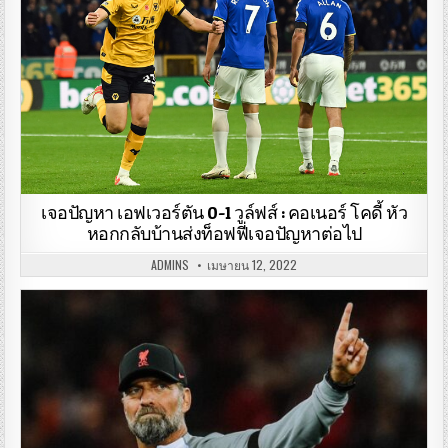
เจอปัญหา เอฟเวอร์ตัน 0-1 วูล์ฟส์ : คอเนอร์ โคดี้ หัว
หอกกลับบ้านส่งท็อฟฟี่เจอปัญหาต่อไป
ADMINS
เมษายน 12, 2022