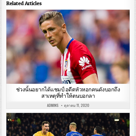
Related Articles
ช่วงนั้นอยากได้แชมป์ อดีตหัวหอกคนดังบอกถึง
สาเหตุที่ทำให้ตนบอกลา
ADMINS
ตุลาคม 11, 2020