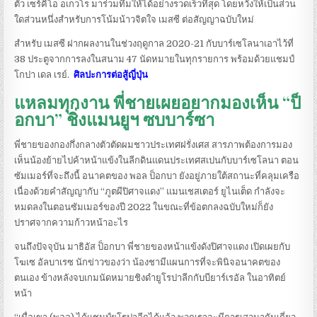
ตัว เซร์คิโอ อเกวโร มาร่วมทีมให้ได้อย่างรวดเร็วที่สุด โดยหวังให้เป็นส่วน
ใดส่วนหนึ่งสำหรับการโน้มน้าวจิตใจ เมสซี ต่อสัญญาฉบับใหม่
สำหรับ เมสซี ฝากผลงานในช่วงฤดูกาล 2020-21 กับบาร์เซโลนาเอาไว้ที่
38 ประตูจากการลงในสนาม 47 นัดหมายในทุกรายการ พร้อมด้วยแชมป์
โกปา เดล เรย์.
ศิลปะการต่อสู้ญี่ปุ่น
แหลมทุกงาน พี่ชายเผยอยากมองเห็น “ป็
อกบา” ชิ่งแมนยูฯ ซบบาร์ซา
พี่ชายของกองกึ่งกลางตัวตัดผมชาวประเทศฝรั่งเศส สารภาพต้องการมอง
เห็นน้องย้ายไปค้าหน้าแข้งในลีกดินแดนประเทศสเปนกับบาร์เซโลนา ตอน
ซัมเมอร์ที่จะถึงนี้ อนาคตของ พอล ป็อกบา ยังอยู่ภายใต้สถานะที่คลุมเครือ
เนื่องด้วยคำสัญญากับ “ภูตผีปิศาจแดง” แมนเชสเตอร์ ยูไนเต็ด กำลังจะ
หมดลงในตอนซัมเมอร์ของปี 2022 ในขณะที่ข้อตกลงฉบับใหม่ก็ยัง
ปราศจากความก้าวหน้าอะไร
จนถึงปัจจุบัน มาธิอัส ป็อกบา พี่ชายของหน้าแข้งดังปิศาจแดง เปิดเผยกับ
โฆเซ อัลบาเรซ นักข่าวของว่า น้องชามีแผนการที่จะพินิจอนาคตของ
ตนเอง ข้างหลังจบเกมนัดหมายชิงดำยูโรปาลีกกับบียาร์เรอัล ในอาทิตย์
หน้า