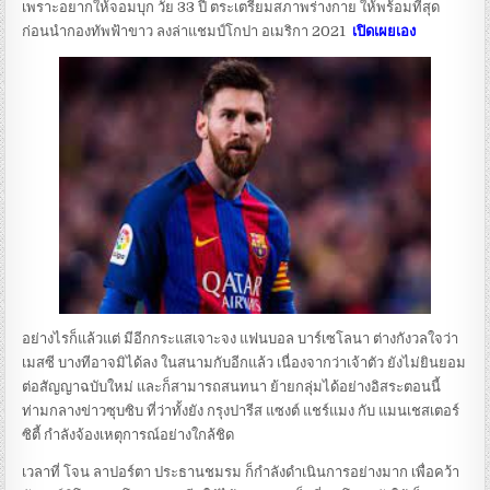
เพราะอยากให้จอมบุก วัย 33 ปี ตระเตรียมสภาพร่างกาย ให้พร้อมที่สุด
ก่อนนำกองทัพฟ้าขาว ลงล่าแชมป์โกปา อเมริกา 2021
เปิดเผยเอง
อย่างไรก็แล้วแต่ มีอีกกระแสเจาะจง แฟนบอล บาร์เซโลนา ต่างกังวลใจว่า
เมสซี บางทีอาจมิได้ลง ในสนามกับอีกแล้ว เนื่องจากว่าเจ้าตัว ยังไม่ยินยอม
ต่อสัญญาฉบับใหม่ และก็สามารถสนทนา ย้ายกลุ่มได้อย่างอิสระตอนนี้
ท่ามกลางข่าวซุบซิบ ที่ว่าทั้งยัง กรุงปารีส แซงต์ แชร์แมง กับ แมนเชสเตอร์
ซิตี้ กำลังจ้องเหตุการณ์อย่างใกล้ชิด
เวลาที่ โจน ลาปอร์ตา ประธานชมรม ก็กำลังดำเนินการอย่างมาก เพื่อคว้า