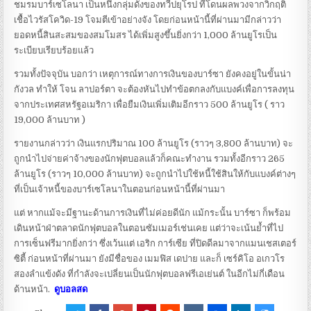
ชมรมบาร์เซโลนา เป็นหนึ่งกลุ่มดังของทวีปยุโรป ที่โดนผลพวงจากวิกฤติ
เชื้อไวรัสโควิด-19 โจมตีเข้าอย่างจัง โดยก่อนหน้านี้ที่ผ่านมามีกล่าวว่า
ยอดหนี้สินสะสมของสมโมสร ได้เพิ่มสูงขึ้นยิ่งกว่า 1,000 ล้านยูโรเป็น
ระเบียบเรียบร้อยแล้ว
รวมทั้งปัจจุบัน บอกว่า เหตุการณ์ทางการเงินของบาร์ซา ยังคงอยู่ในขั้นน่า
กังวล ทำให้ โจน ลาปอร์ตา จะต้องหันไปทำข้อตกลงกับแบงค์เพื่อการลงทุน
จากประเทศสหรัฐอเมริกา เพื่อยืมเงินเพิ่มเติมอีกราว 500 ล้านยูโร ( ราว
19,000 ล้านบาท )
รายงานกล่าวว่า เงินแรกปริมาณ 100 ล้านยูโร (ราวๆ 3,800 ล้านบาท) จะ
ถูกนำไปจ่ายค่าจ้างของนักฟุตบอลแล้วก็คณะทำงาน รวมทั้งอีกราว 265
ล้านยูโร (ราวๆ 10,000 ล้านบาท) จะถูกนำไปใช้หนี้ใช้สินให้กับแบงค์ต่างๆ
ที่เป็นเจ้าหนี้ของบาร์เซโลนาในตอนก่อนหน้านี้ที่ผ่านมา
แต่ หากแม้จะมีฐานะด้านการเงินที่ไม่ค่อยดีนัก แม้กระนั้น บาร์ซา ก็พร้อม
เดินหน้าฝ่าตลาดนักฟุตบอลในตอนซัมเมอร์เช่นเคย แต่ว่าจะเน้นย้ำที่ไป
การเซ็นฟรีมากยิ่งกว่า ซึ่งเว้นแต่ เอริก การ์เซีย ที่ปิดดีลมาจากแมนเชสเตอร์
ซิตี้ ก่อนหน้าที่ผ่านมา ยังมีชื่อของ เมมฟิส เดปาย และก็ เซร์คิโอ อเกวโร
สองลำแข้งดัง ที่กำลังจะเปลี่ยนเป็นนักฟุตบอลฟรีเอเย่นต์ ในอีกไม่กี่เดือน
ด้านหน้า.
ดูบอลสด