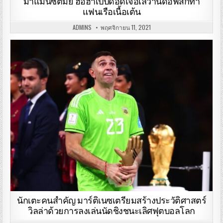
มาแมนซิตี้มั้ย ฮือฮาเป๊ปดอดเจอเลวานดอฟสกี้ทำ
แฟนเรือเนื้อเต้น
ADMINS
พฤศจิกายน 11, 2021
นักเตะคนสําคัญ มาร์ติเนซเตรียมสร้างประวัติศาสตร์
วิลล่าด้วยการลงเล่นนัดชิงชนะเลิศฟุตบอลโลก