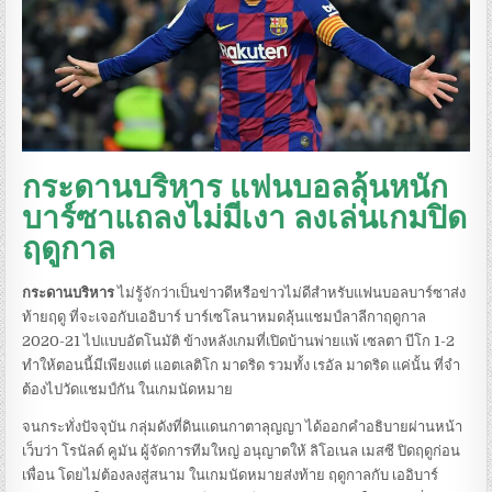
กระดานบริหาร แฟนบอลลุ้นหนัก
บาร์ซาแถลงไม่มีเงา ลงเล่นเกมปิด
ฤดูกาล
กระดานบริหาร
ไม่รู้จักว่าเป็นข่าวดีหรือข่าวไม่ดีสำหรับแฟนบอลบาร์ซาส่ง
ท้ายฤดู ที่จะเจอกับเออิบาร์ บาร์เซโลนาหมดลุ้นแชมป์ลาลีกาฤดูกาล
2020-21 ไปแบบอัตโนมัติ ข้างหลังเกมที่เปิดบ้านพ่ายแพ้ เซลตา บีโก 1-2
ทำให้ตอนนี้มีเพียงแต่ แอตเลติโก มาดริด รวมทั้ง เรอัล มาดริด แค่นั้น ที่จำ
ต้องไปวัดแชมป์กัน ในเกมนัดหมาย
จนกระทั่งปัจจุบัน กลุ่มดังที่ดินแดนกาตาลุญญา ได้ออกคำอธิบายผ่านหน้า
เว็บว่า โรนัลด์ คูมัน ผู้จัดการทีมใหญ่ อนุญาตให้ ลิโอเนล เมสซี ปิดฤดูก่อน
เพื่อน โดยไม่ต้องลงสู่สนาม ในเกมนัดหมายส่งท้าย ฤดูกาลกับ เออิบาร์