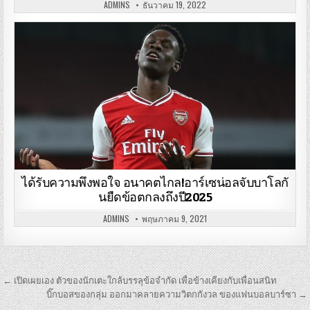
ADMINS
ธันวาคม 19, 2022
ได้รับความพึงพอใจ อนาคตไกล!อาร์เซน่อลจับบาโลกั
นยืดข้อตกลงถึงปี2025
ADMINS
พฤษภาคม 9, 2021
เมนู
← เปิดเผยเอง ตัวของนักเตะใกล้บรรลุข้อจำกัด เพื่อข้างเคียงกับเพื่อนสนิท
นำทาง
บิ๊กบอสของกลุ่ม ออกมาคลายความวิตกกังวล ของแฟนบอลบาร์ซา →