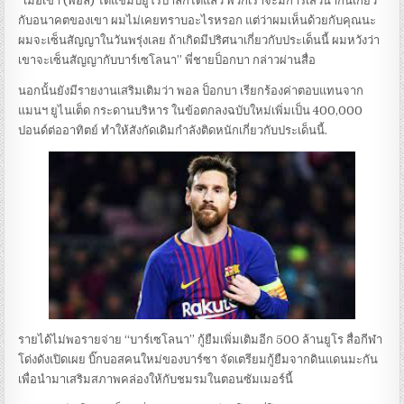
“เมื่อเขา (พอล) ได้แชมป์ยูโรปาลีกได้แล้ว พวกเราจะมีการเสวนากันเกี่ยว
กับอนาคตของเขา ผมไม่เคยทราบอะไรหรอก แต่ว่าผมเห็นด้วยกับคุณนะ
ผมจะเซ็นสัญญาในวันพรุ่งเลย ถ้าเกิดมีปริศนาเกี่ยวกับประเด็นนี้ ผมหวังว่า
เขาจะเซ็นสัญญากับบาร์เซโลนา” พี่ชายป็อกบา กล่าวผ่านสื่อ
นอกนั้นยังมีรายงานเสริมเติมว่า พอล ป็อกบา เรียกร้องค่าตอบแทนจาก
แมนฯ ยูไนเต็ด กระดานบริหาร ในข้อตกลงฉบับใหม่เพิ่มเป็น 400,000
ปอนด์ต่ออาทิตย์ ทำให้สังกัดเดิมกำลังติดหนักเกี่ยวกับประเด็นนี้.
รายได้ไม่พอรายจ่าย “บาร์เซโลนา” กู้ยืมเพิ่มเติมอีก 500 ล้านยูโร สื่อกีฬา
โด่งดังเปิดเผย บิ๊กบอสคนใหม่ของบาร์ซา จัดเตรียมกู้ยืมจากดินแดนมะกัน
เพื่อนำมาเสริมสภาพคล่องให้กับชมรมในตอนซัมเมอร์นี้